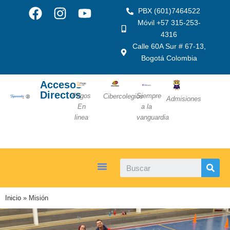
PBX (601)7464522
Móvil +57 315-253-
4316
Calle 60A Sur # 67-13,
Bogotá Colombia
Accesos
Directos
Pagos
Siempre
Cibercolegios
Admisiones
En
a la
linea
vanguardia
Inicio
»
Misión