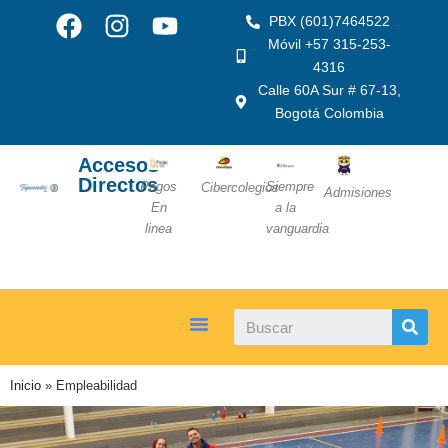
PBX (601)7464522
Móvil +57 315-253-
4316
Calle 60A Sur # 67-13,
Bogotá Colombia
Accesos
Directos
Pagos
Siempre
Cibercolegios
Admisiones
En
a la
linea
vanguardia
Inicio
»
Empleabilidad