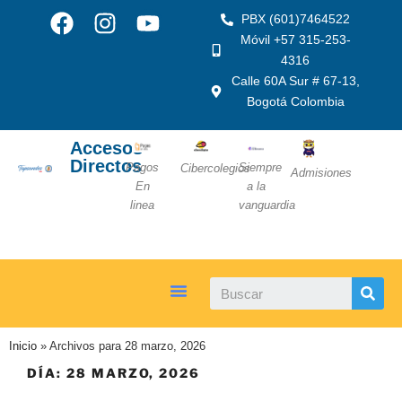
PBX (601)7464522
Móvil +57 315-253-
4316
Calle 60A Sur # 67-13,
Bogotá Colombia
Accesos
Directos
Pagos
Siempre
Cibercolegios
Admisiones
En
a la
linea
vanguardia
Inicio
»
Archivos para 28 marzo, 2026
DÍA:
28 MARZO, 2026